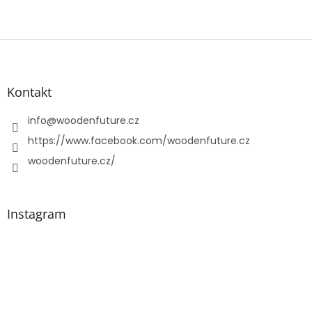
Z
á
p
a
Kontakt
t
í
info
@
woodenfuture.cz
https://www.facebook.com/woodenfuture.cz
woodenfuture.cz/
Instagram