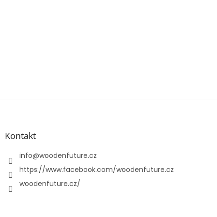
Z
á
p
a
Kontakt
t
í
info
@
woodenfuture.cz
https://www.facebook.com/woodenfuture.cz
woodenfuture.cz/