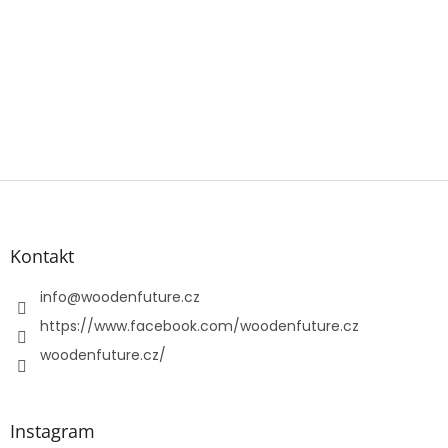
Z
á
p
a
Kontakt
t
í
info
@
woodenfuture.cz
https://www.facebook.com/woodenfuture.cz
woodenfuture.cz/
Instagram