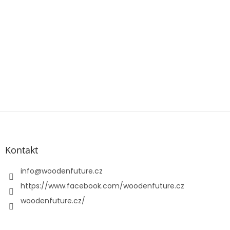
Z
á
p
a
Kontakt
t
í
info
@
woodenfuture.cz
https://www.facebook.com/woodenfuture.cz
woodenfuture.cz/