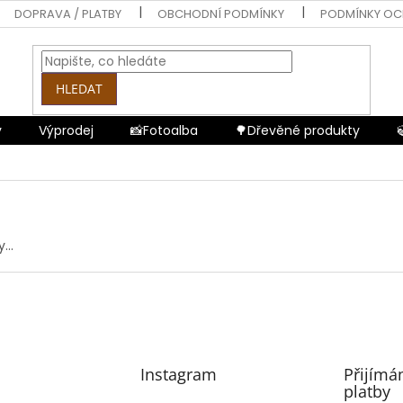
DOPRAVA / PLATBY
OBCHODNÍ PODMÍNKY
PODMÍNKY OC
HLEDAT
y
Výprodej
📸Fotoalba
🌳Dřevěné produkty
...
Instagram
Přijímá
platby