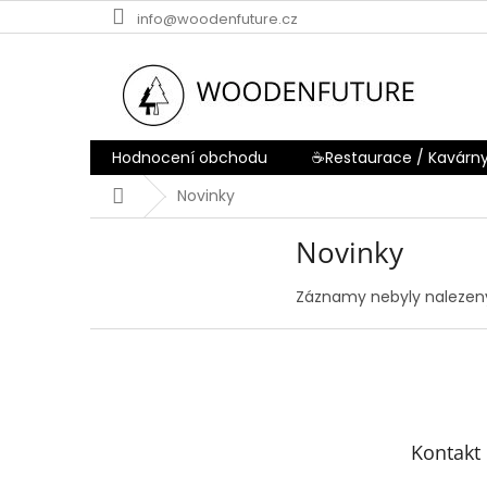
Přejít
info@woodenfuture.cz
na
obsah
Hodnocení obchodu
☕Restaurace / Kavárn
Domů
Novinky
Novinky
Záznamy nebyly nalezeny
Z
á
p
a
t
Kontakt
í