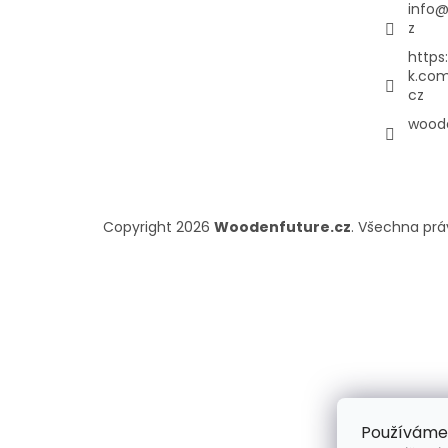
info
z
https
k.co
cz
woode
Copyright 2026
Woodenfuture.cz
. Všechna pr
Používáme