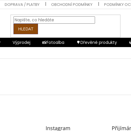
DOPRAVA / PLATBY
OBCHODNÍ PODMÍNKY
PODMÍNKY OC
HLEDAT
y
Výprodej
📸Fotoalba
🌳Dřevěné produkty
Instagram
Přijímá