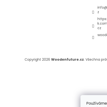
info
z
https
k.co
cz
woode
Copyright 2026
Woodenfuture.cz
. Všechna pr
Používáme