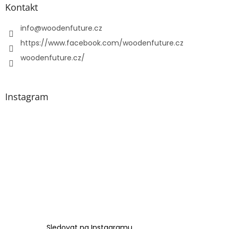
a
Kontakt
t
í
info
@
woodenfuture.cz
https://www.facebook.com/woodenfuture.cz
woodenfuture.cz/
Instagram
Sledovat na Instagramu